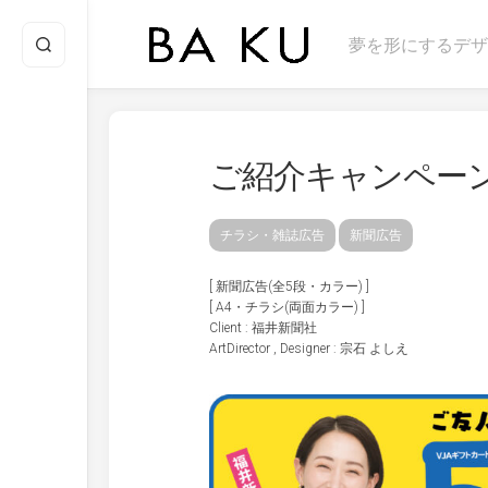
Skip
to
夢を形にするデザ
content
ご紹介キャンペーン 2
チラシ・雑誌広告
新聞広告
[ 新聞広告(全5段・カラー) ]
[ A4・チラシ(両面カラー) ]
Client : 福井新聞社
ArtDirector , Designer : 宗石 よしえ