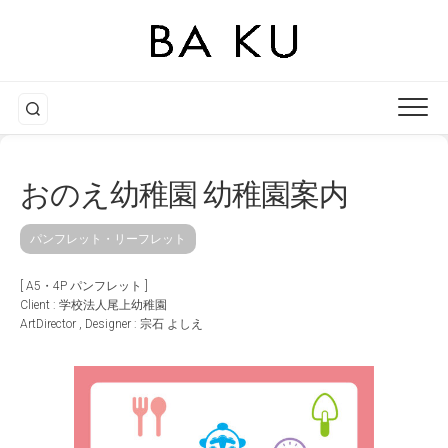
Skip
to
content
おのえ幼稚園 幼稚園案内
パンフレット・リーフレット
[ A5・4P パンフレット ]
Client : 学校法人尾上幼稚園
ArtDirector , Designer : 宗石 よしえ